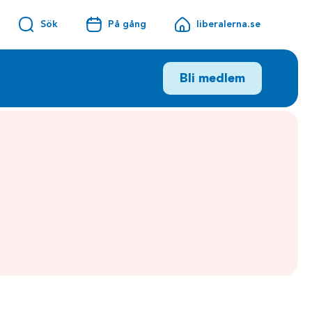
Sök
På gång
liberalerna.se
Bli medlem