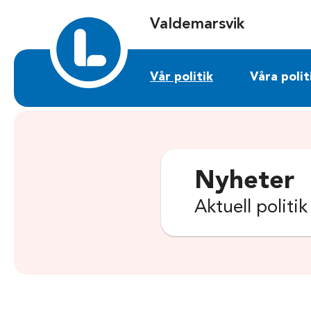
Sök på valdemarsvik.liberalerna.se
Valdemarsvik
Vår politik
Våra polit
Nyheter
Aktuell politi